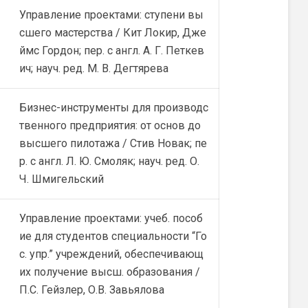
Управление проектами: ступени вы
сшего мастерства / Кит Локир, Дже
ймс Гордон; пер. с англ. А. Г. Петкев
ич; науч. ред. М. В. Дегтярева
Бизнес-инструменты для производс
твенного предприятия: от основ до
высшего пилотажа / Стив Новак; пе
р. с англ. Л. Ю. Смоляк; науч. ред. О.
Ч. Шмигельский
Управление проектами: учеб. пособ
ие для студентов специальности “Го
с. упр.” учреждений, обеспечивающ
их получение высш. образования /
П.С. Гейзлер, О.В. Завьялова