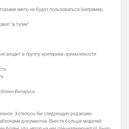
торыми никто не будет пользоваться (например,
вят “в тупик”.
не входит в группу критериев приемлемости
сть
ть
ублики Беларусь.
твенное. Хотелось бы следующую редакцию
аблонами документов. Внести больше моделей
ем более, что автор на них специализируется). Было