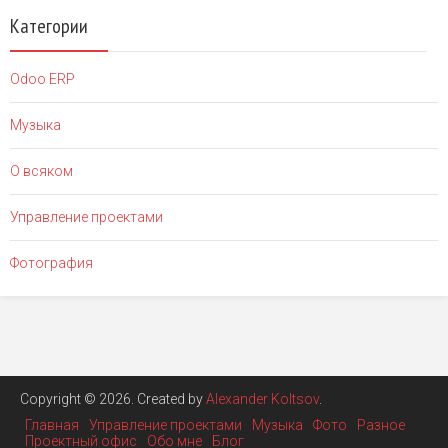
Категории
Odoo ERP
Музыка
О всяком
Управление проектами
Фотография
Copyright © 2026. Created by
Alexander Koltsov
.
Главная
Управление проектами
Музыка
Фото
Разное
Проектный офис
Обо мне
Блог